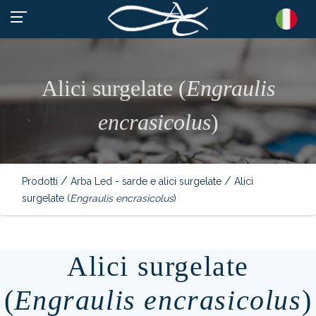
Alici surgelate (
Engraulis
encrasicolus
)
/
/
Prodotti
Arba Led - sarde e alici surgelate
Alici
surgelate (
Engraulis encrasicolus
)
Alici surgelate
(
Engraulis encrasicolus
)