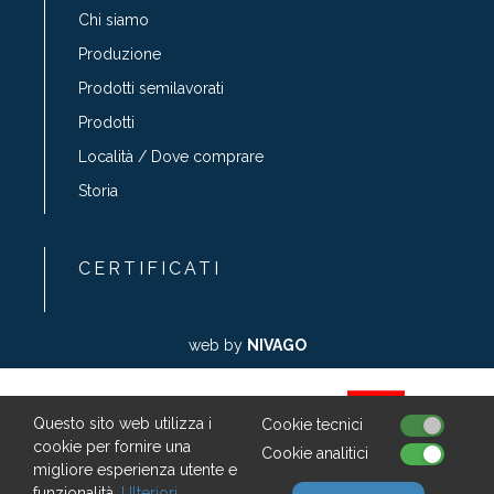
Chi siamo
Produzione
Prodotti semilavorati
Prodotti
Località / Dove comprare
Storia
CERTIFICATI
web by
NIVAGO
Questo sito web utilizza i
Cookie tecnici
cookie per fornire una
Cookie analitici
Sufinancirano sredstvima Europske unije iz
migliore esperienza utente e
Europskog fonda za pomorstvo i ribarstvo
funzionalità.
Ulteriori