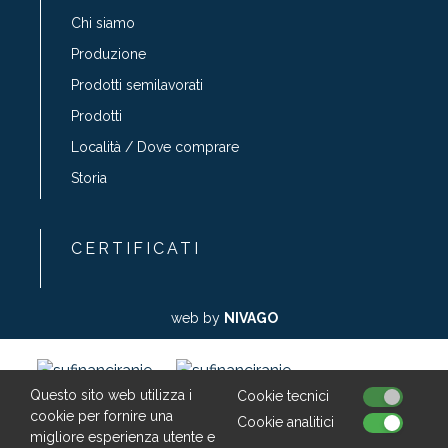
Chi siamo
Produzione
Prodotti semilavorati
Prodotti
Località / Dove comprare
Storia
CERTIFICATI
web by
NIVAGO
Questo sito web utilizza i
Cookie tecnici
cookie per fornire una
Cookie analitici
Sufinancirano sredstvima Europske unije iz
migliore esperienza utente e