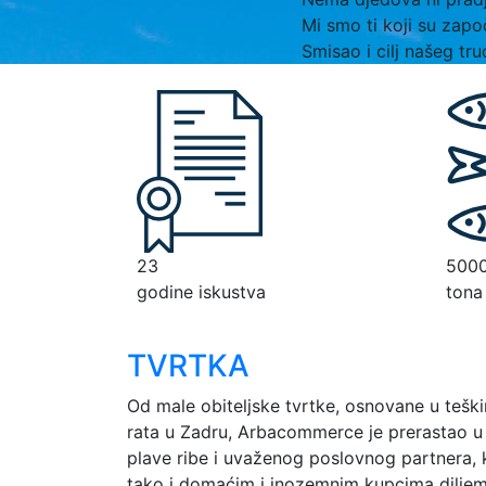
Mi smo ti koji su zapo
Smisao i cilj našeg t
23
500
godine iskustva
tona
TVRTKA
Od male obiteljske tvrtke, osnovane u te
rata u Zadru, Arbacommerce je prerastao u
plave ribe i uvaženog poslovnog partnera,
tako i domaćim i inozemnim kupcima dilje