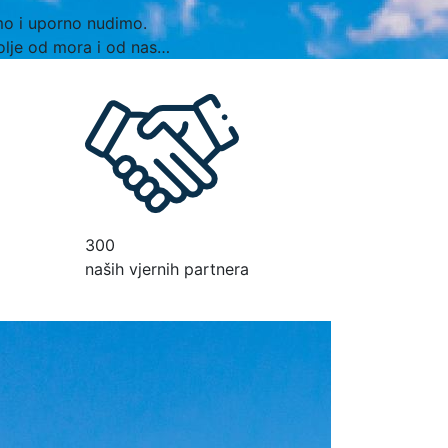
amo i uporno nudimo.
olje od mora i od nas…
300
naših vjernih partnera