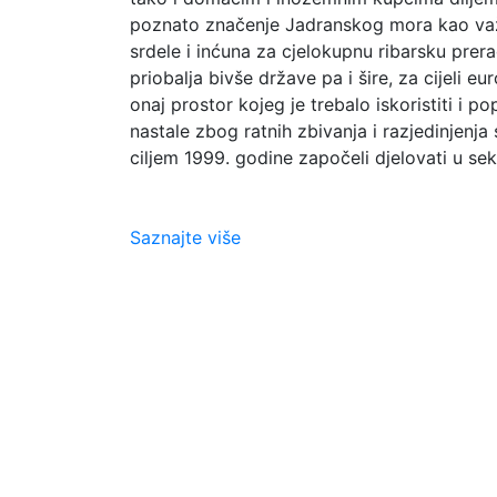
poznato značenje Jadranskog mora kao važ
srdele i inćuna za cjelokupnu ribarsku prer
priobalja bivše države pa i šire, za cijeli e
onaj prostor kojeg je trebalo iskoristiti i po
nastale zbog ratnih zbivanja i razjedinjenja
ciljem 1999. godine započeli djelovati u sek
Saznajte više