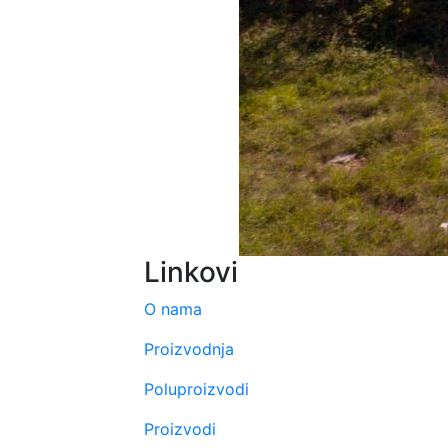
Linkovi
O nama
Proizvodnja
Poluproizvodi
Proizvodi