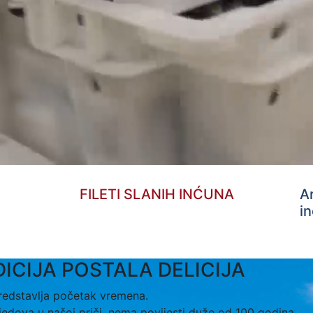
FILETI SLANIH INĆUNA
A
in
ADICIJA POSTALA DELICIJA
redstavlja početak vremena.
edova u našoj priči, nema povijesti duže od 100 godina.