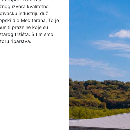
nog izvora kvalitetne
ađivačku industriju duž
uropski dio Mediterana. To je
puniti praznine koje su
 starog tržišta. S tim smo
toru ribarstva.