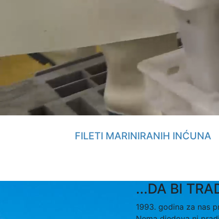
FILETI MARINIRANIH INĆUNA
...DA BI TR
1993. godina za nas p
Nema djedova ni pradj