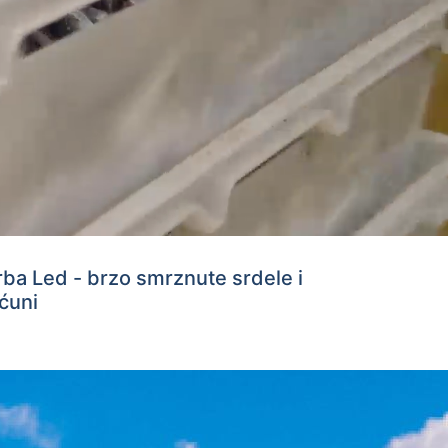
rba Led - brzo smrznute srdele i
ćuni