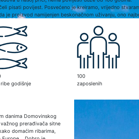
čeli pisati povijest. Posvećeno je kreiramo, vrijedno stvar
ruda je proizvod namijenjen beskonačnom uživanju, ono najb
0
100
 ribe godišnje
zaposlenih
škim danima Domovinskog
 važnog prerađivača sitne
 kako domaćim ribarima,
m Europe. Dobro je