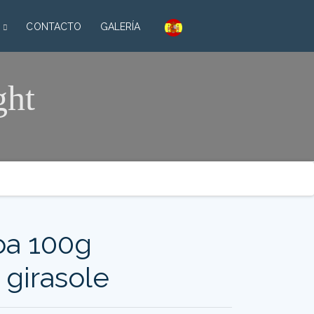
CONTACTO
GALERÍA
ght
oa 100g
i girasole