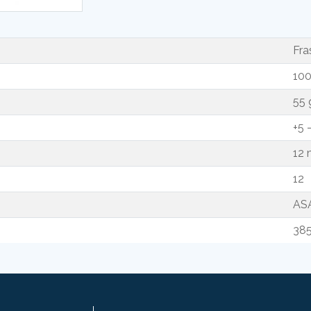
Fra
100
55 
+5 
12
12
AS
38