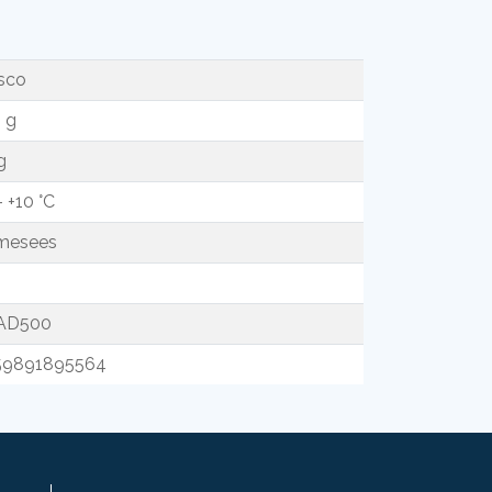
sco
 g
g
– +10 °C
 mesees
AD500
59891895564