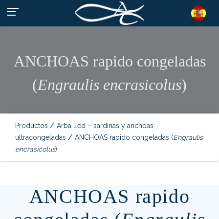
ANCHOAS rapido congeladas
(
Engraulis encrasicolus
)
/
Productos
Arba Led – sardinas y anchoas
/
ultracongeladas
ANCHOAS rapido congeladas (
Engraulis
encrasicolus
)
ANCHOAS rapido