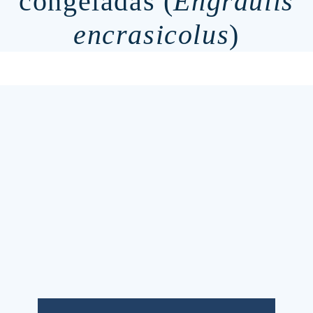
congeladas (
Engraulis
encrasicolus
)