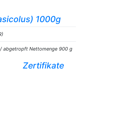
asicolus
) 1000g
R)
 / abgetropft Nettomenge 900 g
Zertifikate