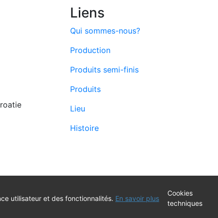
Liens
Qui sommes-nous?
Production
Produits semi-finis
Produits
roatie
Lieu
Histoire
Cookies
 Europskog fonda za pomorstvo i ribarstvo
ce utilisateur et des fonctionnalités.
En savoir plus
techniques