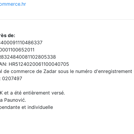
ommerce.hr
rès de:
123400091110486337
70001100652011
: HR8324840081102805338
, IBAN: HR5124020061100040705
unal de commerce de Zadar sous le numéro d'enregistrement 
t: 0207497
K et a été entièrement versé.
la Paunović.
endante et individuelle