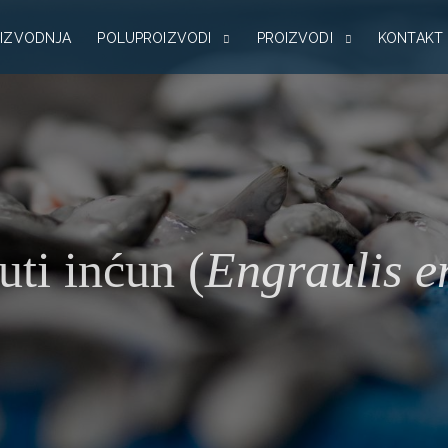
IZVODNJA
POLUPROIZVODI
PROIZVODI
KONTAKT
ti inćun (
Engraulis e