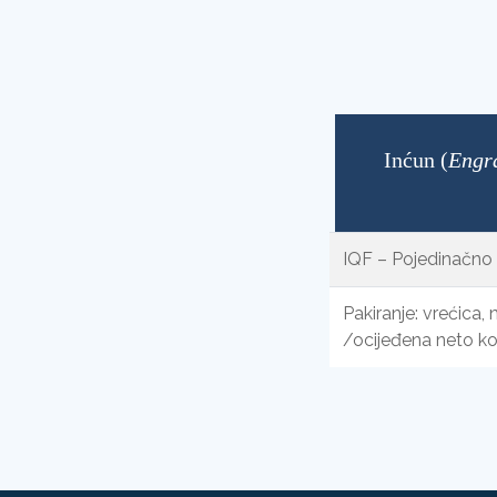
Inćun (
Engra
IQF – Pojedinačno 
Pakiranje: vrećica,
/ocijeđena neto ko