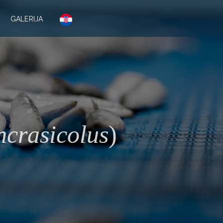
GALERIJA
ncrasicolus
)