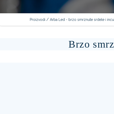
/
Proizvodi
Arba Led - brzo smrznute srdele i inću
Brzo smrz