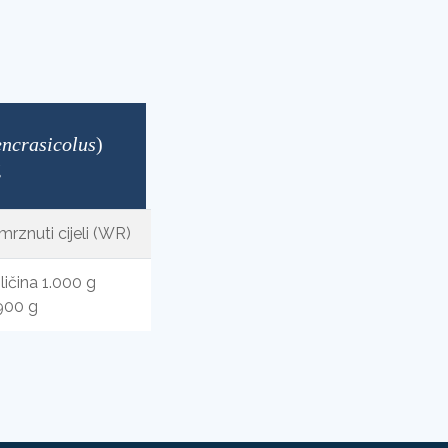
encrasicolus
)
g
rznuti cijeli (WR)
ličina 1.000 g
 900 g