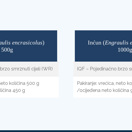
ulis encrasicolus
)
Inćun (
Engraulis 
500g
1000
brzo smrznuti cijeli (WR)
IQF – Pojedinačno brzo sm
 neto količina 500 g
Pakiranje: vrećica, neto ko
ličina 450 g
/ocijeđena neto količina